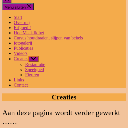
sluiten
Menu sluiten
Start
Over mij
Erfgoed !
Hoe Maak ik het
Cursus houtdraaien, slijpen van beitels
fotogalerij
Publicaties
Video’s
Creaties
Toon
submenu
Restauratie
Speelgoed
Figuren
Links
Contact
Creaties
Aan deze pagina wordt verder gewerkt
……