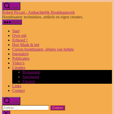
Ga
Zoek
naar
Robert Piccart - Ambachtelijk Houtdraaiwerk
de
Houtdraaien: technieken, artikels en eigen creaties.
inhoud
Menu
Start
Over mij
Erfgoed !
Hoe Maak ik het
Cursus houtdraaien, slijpen van beitels
fotogalerij
Publicaties
Video’s
Creaties
Restauratie
Speelgoed
Figuren
Links
Contact
Zoek
Zoeken
naar:
Zoeken