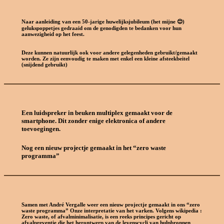
Naar aanleiding van een 50-jarige huwelijksjubileum (het mijne 😊)
gelukspoppetjes gedraaid om de genodigden te bedanken voor hun
aanwezigheid op het feest.
Deze kunnen natuurlijk ook voor andere gelegenheden gebruikt/gemaakt
worden. Ze zijn eenvoudig te maken met enkel een kleine afsteekbeitel
(snijdend gebruikt)
Een luidspreker in beuken multiplex gemaakt voor de
smartphone. Dit zonder enige elektronica of andere
toevoegingen.
Nog een nieuw projectje gemaakt in het “zero waste
programma”
Samen met André Vergalle weer een nieuw projectje gemaakt in ons “zero
waste programma” Onze interpretatie van het varken. Volgens wikipedia :
Zero waste, of afvalminimalisatie, is een reeks principes gericht op
afvalpreventie die het herontwerp van de levenscycli van hulpbronnen