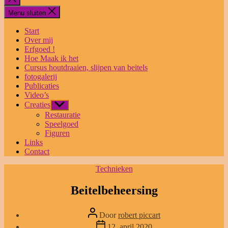
sluiten
Menu sluiten
Start
Over mij
Erfgoed !
Hoe Maak ik het
Cursus houtdraaien, slijpen van beitels
fotogalerij
Publicaties
Video’s
Creaties
Toon
submenu
Restauratie
Speelgoed
Figuren
Links
Contact
Categorieën
Technieken
Beitelbeheersing
Bericht
Door
robert piccart
auteur
Berichtdatum
12. april 2020