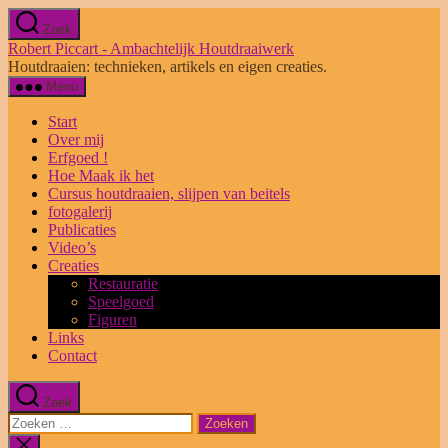
Ga
Zoek
naar
Robert Piccart - Ambachtelijk Houtdraaiwerk
de
Houtdraaien: technieken, artikels en eigen creaties.
inhoud
Menu
Start
Over mij
Erfgoed !
Hoe Maak ik het
Cursus houtdraaien, slijpen van beitels
fotogalerij
Publicaties
Video’s
Creaties
Restauratie
Speelgoed
Figuren
Links
Contact
Zoek
Zoeken
naar:
Zoeken