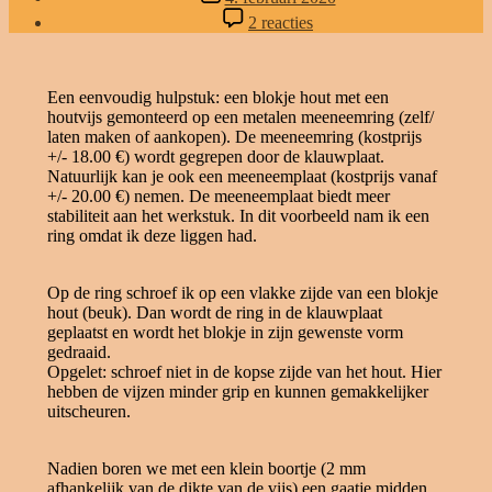
op
2 reacties
Hulpstuk
voor
het
draaien
Een eenvoudig hulpstuk: een blokje hout met een
van
houtvijs gemonteerd op een metalen meeneemring (zelf/
een
laten maken of aankopen). De meeneemring (kostprijs
appel
+/- 18.00 €) wordt gegrepen door de klauwplaat.
Natuurlijk kan je ook een meeneemplaat (kostprijs vanaf
+/- 20.00 €) nemen. De meeneemplaat biedt meer
stabiliteit aan het werkstuk. In dit voorbeeld nam ik een
ring omdat ik deze liggen had.
Op de ring schroef ik op een vlakke zijde van een blokje
hout (beuk). Dan wordt de ring in de klauwplaat
geplaatst en wordt het blokje in zijn gewenste vorm
gedraaid.
Opgelet: schroef niet in de kopse zijde van het hout. Hier
hebben de vijzen minder grip en kunnen gemakkelijker
uitscheuren.
Nadien boren we met een klein boortje (2 mm
afhankelijk van de dikte van de vijs) een gaatje midden