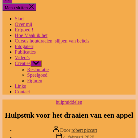
sluiten
Menu sluiten
Start
Over mij
Erfgoed !
Hoe Maak ik het
Cursus houtdraaien, slijpen van beitels
fotogalerij
Publicaties
Video’s
Creaties
Toon
submenu
Restauratie
Speelgoed
Figuren
Links
Contact
Categorieën
hulpmiddelen
Hulpstuk voor het draaien van een appel
Bericht
Door
robert piccart
auteur
Berichtdatum
4. februari 2020