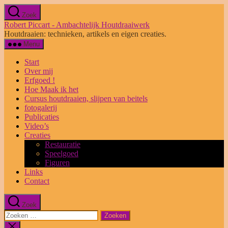
Ga
Zoek
naar
Robert Piccart - Ambachtelijk Houtdraaiwerk
de
Houtdraaien: technieken, artikels en eigen creaties.
inhoud
Menu
Start
Over mij
Erfgoed !
Hoe Maak ik het
Cursus houtdraaien, slijpen van beitels
fotogalerij
Publicaties
Video’s
Creaties
Restauratie
Speelgoed
Figuren
Links
Contact
Zoek
Zoeken
naar:
Zoeken