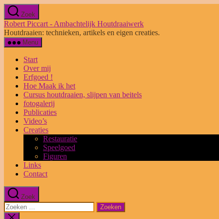
Ga
Zoek
naar
Robert Piccart - Ambachtelijk Houtdraaiwerk
de
Houtdraaien: technieken, artikels en eigen creaties.
inhoud
Menu
Start
Over mij
Erfgoed !
Hoe Maak ik het
Cursus houtdraaien, slijpen van beitels
fotogalerij
Publicaties
Video’s
Creaties
Restauratie
Speelgoed
Figuren
Links
Contact
Zoek
Zoeken
naar:
Zoeken