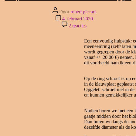
Bericht
Door
robert piccart
auteur
Berichtdatum
4. februari 2020
op
2 reacties
Hulpstuk
voor
het
Een eenvoudig hulpstuk: e
draaien
meeneemring (zelf/ laten m
van
wordt gegrepen door de kla
een
vanaf +/- 20.00 €) nemen. 
appel
dit voorbeeld nam ik een r
Op de ring schroef ik op e
in de klauwplaat geplaatst
Opgelet: schroef niet in de
en kunnen gemakkelijker u
Nadien boren we met een kl
gaatje midden door het blo
Dan boren we langs de ander
dezelfde diameter als de ko