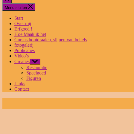
sluiten
Menu sluiten
Start
Over mij
Erfgoed !
Hoe Maak ik het
Cursus houtdraaien, slijpen van beitels
fotogalerij
Publicaties
Video’s
Creaties
Toon
submenu
Restauratie
Speelgoed
Figuren
Links
Contact